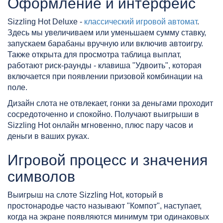
Оформление и интерфейс
Sizzling Hot Deluxe -
классический игровой автомат
.
Здесь мы увеличиваем или уменьшаем сумму ставку,
запускаем барабаны вручную или включив автоигру.
Также открыта для просмотра таблица выплат,
работают риск-раунды - клавиша "Удвоить", которая
включается при появлении призовой комбинации на
поле.
Дизайн слота не отвлекает, гонки за деньгами проходит
сосредоточенно и спокойно. Получают выигрыши в
Sizzling Hot онлайн мгновенно, плюс пару часов и
деньги в ваших руках.
Игровой процесс и значения
символов
Выигрыш на слоте Sizzling Hot, который в
простонародье часто называют "Компот", наступает,
когда на экране появляются минимум три одинаковых