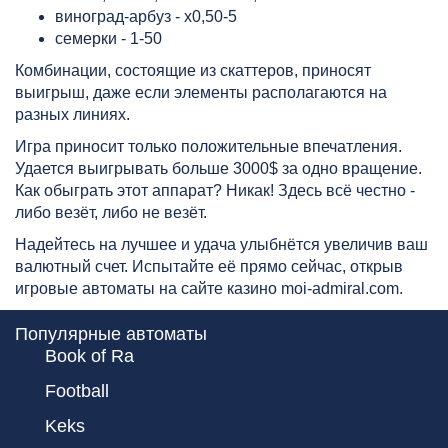
виноград-арбуз - х0,50-5
семерки - 1-50
Комбинации, состоящие из скаттеров, приносят
выигрыш, даже если элементы располагаются на
разных линиях.
Игра приносит только положительные впечатления.
Удается выигрывать больше 3000$ за одно вращение.
Как обыграть этот аппарат? Никак! Здесь всё честно -
либо везёт, либо не везёт.
Надейтесь на лучшее и удача улыбнётся увеличив ваш
валютный счет. Испытайте её прямо сейчас, открыв
игровые автоматы на сайте казино moi-admiral.com.
Популярные автоматы
Book of Ra
Football
Keks