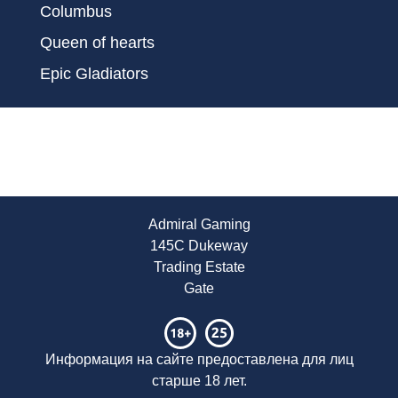
Columbus
Queen of hearts
Epic Gladiators
Admiral Gaming
145C Dukeway
Trading Estate
Gate
Информация на сайте предоставлена для лиц
старше 18 лет.