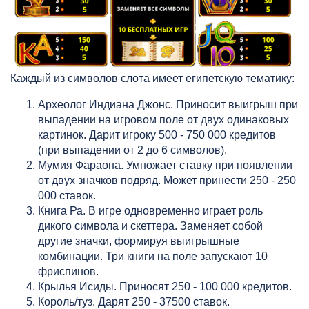
Каждый из символов слота имеет египетскую тематику:
Археолог Индиана Джонс. Приносит выигрыш при
выпадении на игровом поле от двух одинаковых
картинок. Дарит игроку 500 - 750 000 кредитов
(при выпадении от 2 до 6 символов).
Мумия Фараона. Умножает ставку при появлении
от двух значков подряд. Может принести 250 - 250
000 ставок.
Книга Ра. В игре одновременно играет роль
дикого символа и скеттера. Заменяет собой
другие значки, формируя выигрышные
комбинации. Три книги на поле запускают 10
фриспинов.
Крылья Исиды. Приносят 250 - 100 000 кредитов.
Король/туз. Дарят 250 - 37500 ставок.